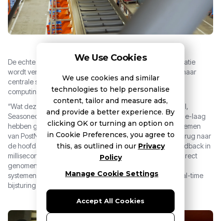
We Use Cookies
De echte innovatie zit in de manier waarop de scaninformatie
wordt verwerkt. In plaats van alle data eerst via de cloud naar
We use cookies and similar
centrale systemen te sturen, ontwikkelde Nalta een edge
technologies to help personalise
computing-laag tussen scanner en hoofdapplicatie.
content, tailor and measure ads,
“Wat deze oplossing bijzonder maakt,” zegt Koen van Zeijl,
and provide a better experience. By
Seasoned Team Lead bij Nalta, “is dat we een slimme edge-laag
clicking OK or turning an option on
hebben gebouwd tussen de ProGlove en de centrale systemen
in Cookie Preferences, you agree to
van PostNL. Daardoor hoeft data niet eerst via de cloud terug naar
de hoofdapplicatie, maar krijgt de medewerker direct feedback in
this, as outlined in our
Privacy
milliseconden.” Hierdoor worden beslissingen lokaal en direct
Policy
genomen, zonder vertraging door omwegen via centrale
Manage Cookie Settings
systemen. Dat versnelt het proces aanzienlijk en maakt real-time
bijsturing mogelijk.
Accept All Cookies