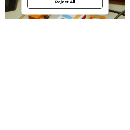
Reject All
De voordelen zijn op meerdere niveaus zichtbaar. Medewerkers
ervaren meer comfort, nieuwe collega’s kunnen sneller worden
ingewerkt en de foutkans neemt af doordat instructies
eenvoudiger en directer zijn. Robin: “De feedback op het scherm is
heel duidelijk. Medewerkers zien meteen of een handeling goed is
uitgevoerd. Daardoor stijgt niet alleen de snelheid, maar ook de