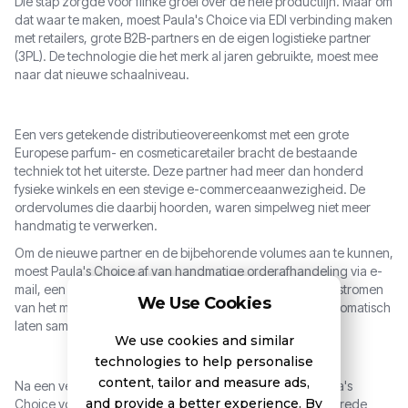
Die stap zorgde voor flinke groei over de hele productlijn. Maar om
dat waar te maken, moest Paula's Choice via EDI verbinding maken
met retailers, grote B2B-partners en de eigen logistieke partner
(3PL). De technologie die het merk al jaren gebruikte, moest mee
naar dat nieuwe schaalniveau.
Een vers getekende distributieovereenkomst met een grote
Europese parfum- en cosmeticaretailer bracht de bestaande
techniek tot het uiterste. Deze partner had meer dan honderd
fysieke winkels en een stevige e-commerceaanwezigheid. De
ordervolumes die daarbij hoorden, waren simpelweg niet meer
handmatig te verwerken.
Om de nieuwe partner en de bijbehorende volumes aan te kunnen,
moest Paula's Choice af van handmatige orderafhandeling via e-
mail, een volwaardige EDI-oplossing inrichten en de datastromen
We Use Cookies
van het merk, de retailpartner en de logistieke partner automatisch
laten samenkomen in NetSuite.
We use cookies and similar
technologies to help personalise
content, tailor and measure ads,
Na een vergelijking van meerdere leveranciers koos Paula's
and provide a better experience. By
Choice voor het Boomi Enterprise Platform, vanwege de brede