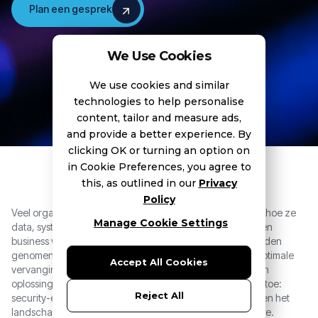
Plan een gesprek
Plan een gesprek
We Use Cookies
We use cookies and similar
technologies to help personalise
content, tailor and measure ads,
and provide a better experience. By
clicking OK or turning an option on
in Cookie Preferences, you agree to
this, as outlined in our
Privacy
Policy
Veel organisaties weten wát ze willen bereiken, maar niet hoe ze
Manage Cookie Settings
data, systemen en processen daarbij laten aansluiten. IT en
business werken vaak in silo’s, waardoor beslissingen worden
genomen zonder integraal perspectief. Het gevolg: suboptimale
Accept All Cookies
vervangingen, versnipperde projecten, dubbele kosten en
oplossingen die elkaar tegenwerken. Ook de druk neemt toe:
Reject All
security-eisen worden strenger, omgevingen complexer en het
landschap breder. Van apps en API’s tot IoT, cloud en edge.