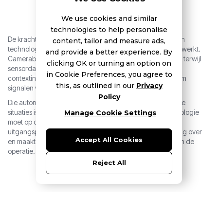
We use cookies and similar
technologies to help personalise
De kracht van Blue Force Tracking zit in de combinatie van
content, tailor and measure ads,
technologieën én in de snelheid waarmee data wordt verwerkt.
and provide a better experience. By
Camerabeelden worden geautomatiseerd geanalyseerd, terwijl
clicking OK or turning an option on
sensordata direct wordt gekoppeld aan locatie- en
in Cookie Preferences, you agree to
contextinformatie. Op basis daarvan genereert het systeem
this, as outlined in our
Privacy
signalen voor ondersteunende diensten.
Policy
Die automatisering is essentieel. In stressvolle of gevaarlijke
situaties is er geen tijd voor extra handelingen. “De technologie
Manage Cookie Settings
moet op de achtergrond werken,” was een belangrijk
uitgangspunt binnen het project. BFT neemt die rol volledig over
Accept All Cookies
en maakt datagedreven veiligheid praktisch toepasbaar in de
operatie.
Reject All
Om deze verschillende technologieën betrouwbaar en veilig te
integreren, koos Nalta voor Boomi Technology als kern van het