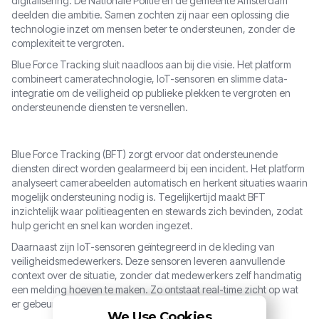
digitalisering. De Nationale Politie en de gemeente Amsterdam
deelden die ambitie. Samen zochten zij naar een oplossing die
technologie inzet om mensen beter te ondersteunen, zonder de
complexiteit te vergroten.
Blue Force Tracking sluit naadloos aan bij die visie. Het platform
combineert cameratechnologie, IoT-sensoren en slimme data-
integratie om de veiligheid op publieke plekken te vergroten en
ondersteunende diensten te versnellen.
Blue Force Tracking (BFT) zorgt ervoor dat ondersteunende
diensten direct worden gealarmeerd bij een incident. Het platform
analyseert camerabeelden automatisch en herkent situaties waarin
mogelijk ondersteuning nodig is. Tegelijkertijd maakt BFT
inzichtelijk waar politieagenten en stewards zich bevinden, zodat
hulp gericht en snel kan worden ingezet.
Daarnaast zijn IoT-sensoren geïntegreerd in de kleding van
veiligheidsmedewerkers. Deze sensoren leveren aanvullende
context over de situatie, zonder dat medewerkers zelf handmatig
een melding hoeven te maken. Zo ontstaat real-time zicht op wat
er gebeurt, precies daar waar het nodig is.
We Use Cookies