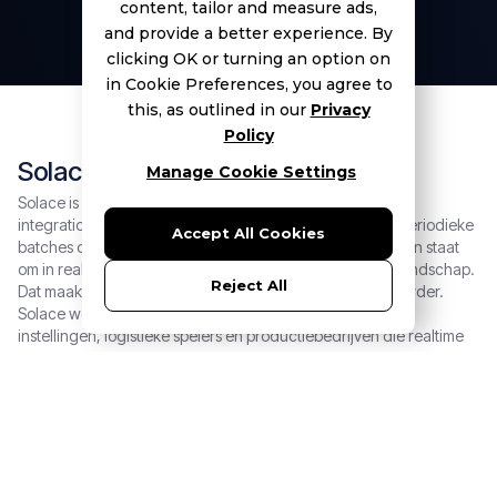
content, tailor and measure ads,
and provide a better experience. By
clicking OK or turning an option on
in Cookie Preferences, you agree to
this, as outlined in our
Privacy
Policy
Solace
Manage Cookie Settings
Solace is een toonaangevend platform voor event driven
integration. Waar traditionele data integratie werkt met periodieke
Accept All Cookies
batches of directe koppelingen, stelt Solace organisaties in staat
om in realtime te reageren op gebeurtenissen in hun IT landschap.
Reject All
Dat maakt processen sneller, wendbaarder en schaalbaarder.
Solace wordt wereldwijd ingezet door grote financiële
instellingen, logistieke spelers en productiebedrijven die realtime
datadeling en microservices architecturen willen realiseren.
Solace
Nalta & Solace
Event driven architecture past precies in onze visie op data
integratie: systemen die niet wachten, maar reageren. Nalta heeft